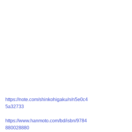
https://note.com/shinkohigaku/n/n5e0c4
5a32733
https://www.hanmoto.com/bd/isbn/9784
880028880