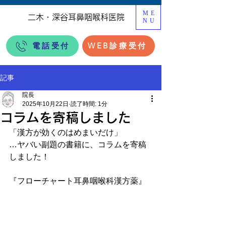
ME
二木・深谷耳鼻咽喉科医院
NU
電話受付
WEB診療受付
記事
院長
2025年10月22日
読了時間: 1分
コラムを寄稿しました
「漢方が効くのはめまいだけ」
…ヤバい副題の書籍に、コラムを寄稿
しました！
『フローチャート耳鼻咽喉科漢方薬』