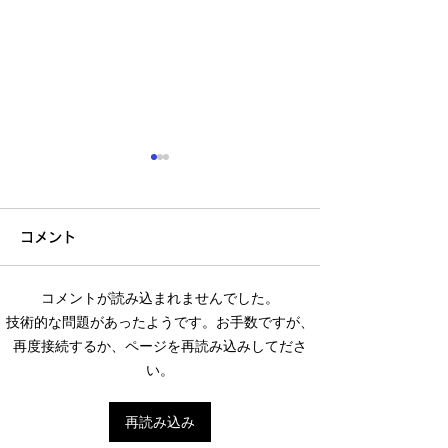
コメント
11月のスギ花粉
コメントが読み込まれませんでした。
技術的な問題があったようです。お手数ですが、
出版記念の会に参加しま
再度接続するか、ページを再読み込みしてださ
した
い。
再読み込み