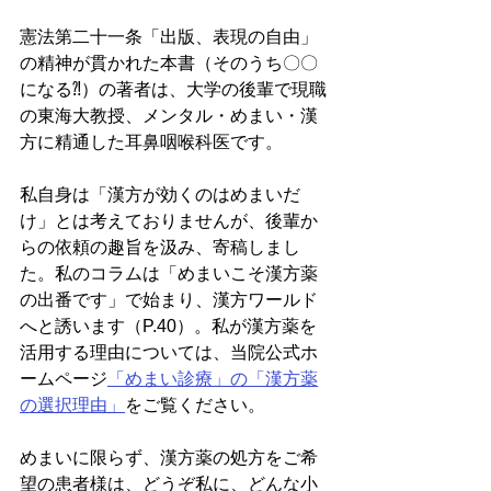
憲法第二十一条「出版、表現の自由」
の精神が貫かれた本書（そのうち〇〇
になる⁈）の著者は、大学の後輩で現職
の東海大教授、メンタル・めまい・漢
方に精通した耳鼻咽喉科医です。
私自身は「漢方が効くのはめまいだ
け」とは考えておりませんが、後輩か
らの依頼の趣旨を汲み、寄稿しまし
た。私のコラムは「めまいこそ漢方薬
の出番です」で始まり、漢方ワールド
へと誘います（P.40）。私が漢方薬を
活用する理由については、当院公式ホ
ームページ
「めまい診療」の「漢方薬
の選択理由」
をご覧ください。
めまいに限らず、漢方薬の処方をご希
望の患者様は、どうぞ私に、どんな小