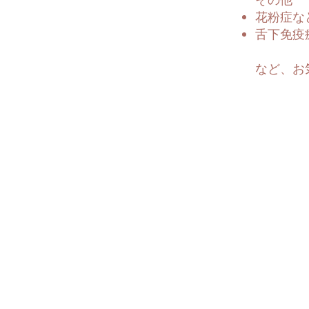
その他
​花粉症
舌下免疫
など、お