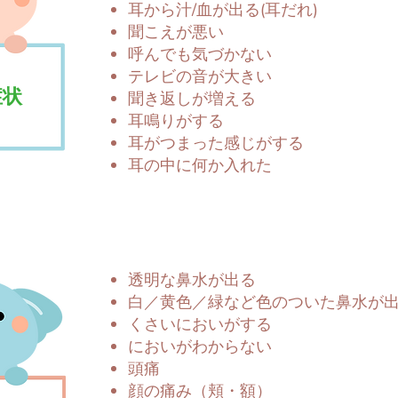
耳から汁/血が出る(耳だれ)
聞こえが悪い
呼んでも気づかない
テレビの音が大きい
症状
聞き返しが増える
耳鳴りがする
耳がつまった感じがする
耳の中に何か入れた
透明な鼻水が出る
白／黄色／緑など色のついた
鼻水が
くさいにおいがする
においがわからない
頭痛
顔の痛み（頬・額）