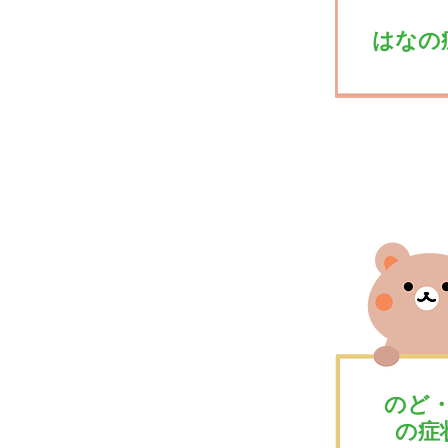
はなの
のど
の症