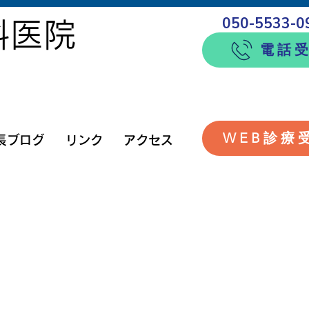
050-5533-09
科医院
電話
WEB診療
長ブログ
リンク
アクセス