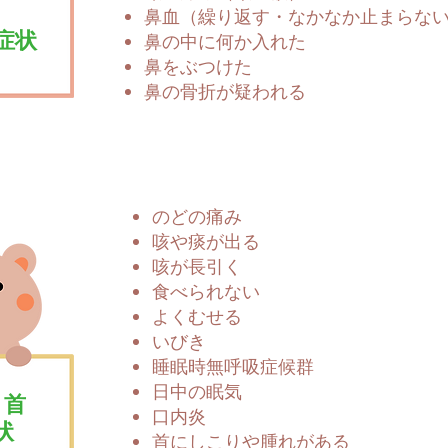
鼻血（繰り返す・なかなか止まらな
症状
鼻の中に何か入れた
鼻をぶつけた
鼻の骨折が疑われる
のどの痛み
咳や痰が出る
咳が長引く
食べられない
よくむせる
いびき
睡眠時無呼吸症候群
日中の眠気
・首
口内炎
状
首にしこりや腫れがある