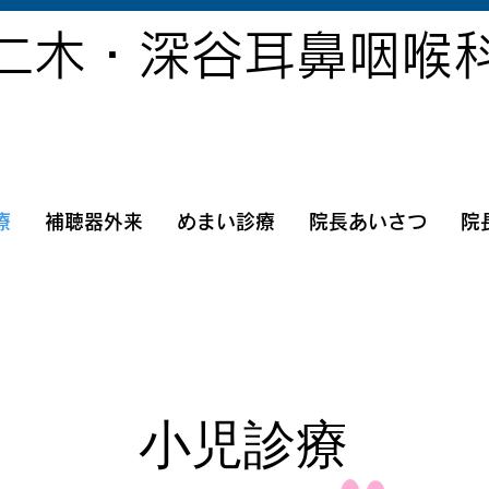
二木・深谷耳鼻咽喉
療
補聴器外来
めまい診療
院長あいさつ
院
小児診療